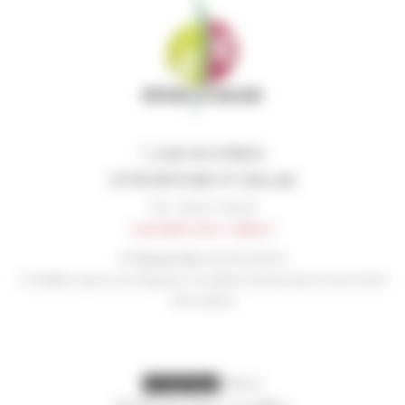
1, route de la Mairie
33750 BEYCHAC ET CAILLAU
Tél. : 05 56 72 96 35
mairie@beychac-caillau.fr
N° liaison élus:
06 45 54 56 16
A n’utiliser qu’en cas d’urgence en dehors des horaires d’ouverture
de la mairie
visites