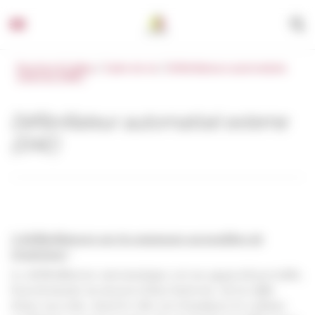
Panneau de gestion des cookies
Beychac & Caillau
/
Cadre de vie
/
Défibrillateurs automatisés
externes (DAE)
Défibrillateur automatisé externe
(DAE)
5 défibrillateurs sur la commune accessibles de
l’extérieur
:
Le défibrillateur automatique est un appareil portable,
fonctionnant au moyen d’une batterie, de la taille
d’une sacoche, dont le rôle est d’analyser le rythme