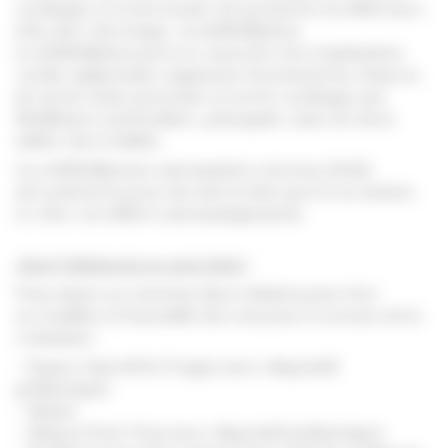
cardiaque et si nécessaire de permettre la délivrance
d’un choc électrique, ou défibrillation.
La défibrillation précoce associée à la réanimation
cardio-pulmonaire augmente fortement les chances
de survie d’une personne en arrêt cardiaque par
fibrillation ventriculaire, principale cause de mort
subite chez l’adulte.
Les défibrillateurs automatisés externes (DAE)
nécessitent la pose des électrodes par le secouriste.
Le choc est délivré automatiquement.
Ainsi 5 bâtiments en sont dotés
:
Tous situés en extérieur (hors Mairie) pour être
accessibles à l’ensemble des citoyens et acteurs de la
commune :
– Espace Sportif la Trappe (avec dispositif
pédiatrique)
– Mairie
– Maison Pour Tous (avec dispositif pédiatrique)