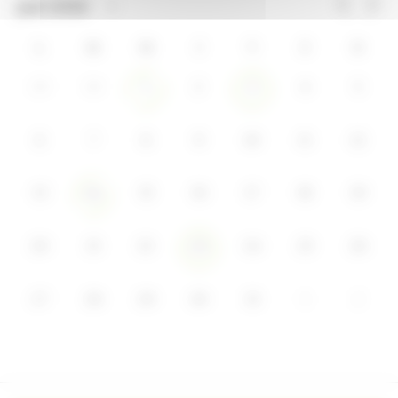
L
M
M
J
V
S
D
29
30
2
4
5
1
3
6
7
8
9
10
11
12
13
15
16
17
18
19
14
20
21
22
24
25
26
23
27
28
29
30
31
1
2