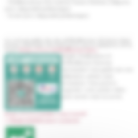
– Établissement d’Accueil de Jeunes Enfants Galipette
(avec dispositif pédiatrique)
– Ecole (avec dispositif pédiatrique)
La cartographie des des défibrillateurs déclarés dans
la base nationale Géo’DAE gérée par le ministère de la
Santé
https://www.defibrillateurs.info/
Simple d’utilisation, le
Défibrillateur Externe
Automatisé vous guide sur son
utilisation, même sans
formation. Vous pouvez
regarder cette petite vidéo
pour savoir vous en servir.
https://www.youtube.com/watch?
v=SjbqlyQ0iI8&feature=youtu.be