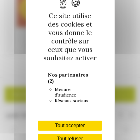
Ce site utilise
des cookies et
vous donne le
contrôle sur
ceux que vous
souhaitez activer
Nos partenaires
(2)
Mesure
CALENDRIER
d'audience
Réseaux sociaux
Tout accepter
L
M
M
J
V
S
D
Tout refuser