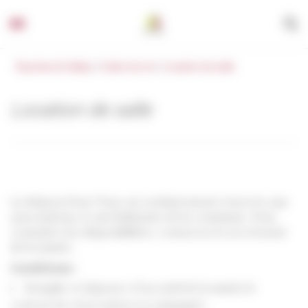
Panneau de gestion des cookies
Beychac & Caillau
/
Cadre de vie
/
Location de salle
Location de salle
La Maison Pour Tous est exclusivement réservée aux
associations et aux habitants de la commune. Pour
connaître les disponibilités, contactez le secrétariat
de la mairie.
Conditions
:
Remplir et déposer à l’accueil de la mairie le
contrat de réservation accompagné :