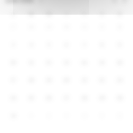
L
M
M
J
V
S
D
27
28
29
30
31
1
2
3
4
5
6
8
9
7
10
11
12
13
14
15
16
17
18
19
20
21
22
23
24
25
26
27
28
29
30
31
1
2
3
4
5
6