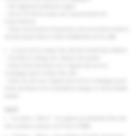
– du règlement inférieur signé
– de la CNI du locataire (ou représentant de
l’association)
– d’une attestation d’assurance (au nom du locataire)
mentionnant dates et lieu d’utilisation de la salle
Le jour de la remise des clés (le Vendredi à 13h30) :
– Fournir le chèque de caution à la mairie
– Faire l’état des lieux avec l’agent du service
technique pour remise des clés
– Prise de rdv avec l’agent du service technique pour
l’état des lieux et la restitution chèque et clés le lundi
matin
Tarif
:
Location : 400 € – réception au domicile d’un avis
des sommes à payer au Trésor Public