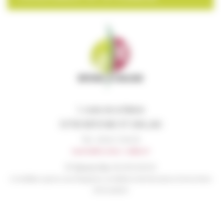
1, route de la Mairie
33750 BEYCHAC ET CAILLAU
Tél. : 05 56 72 96 35
mairie@beychac-caillau.fr
N° liaison élus:
06 45 54 56 16
A n’utiliser qu’en cas d’urgence en dehors des horaires d’ouverture
de la mairie