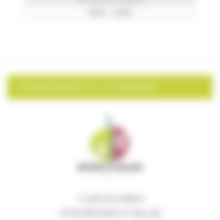
9h00 – 12h00
COORDONNÉES DE LA COMMUNE
1, route de la Mairie
33750 BEYCHAC ET CAILLAU