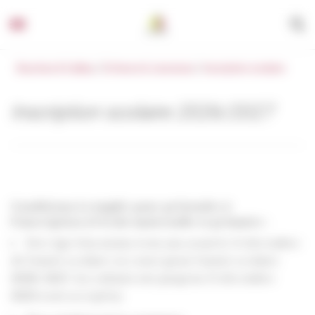
Panneau de gestion des cookies
Beychac & Caillau
/
Enfance & Jeunesse
/
Inscription scolaire
Inscription scolaire 2026/2027
Conditions à remplir pour prétendre à
l’inscription à l’école maternelle et primaire :
Etre âgé d’au moins trois ans avant le 31 décembre
de l’année scolaire en cours (pour l’année scolaire
2026-2027
, les enfants nés jusqu’au 31 décembre
2023
sont acceptés).