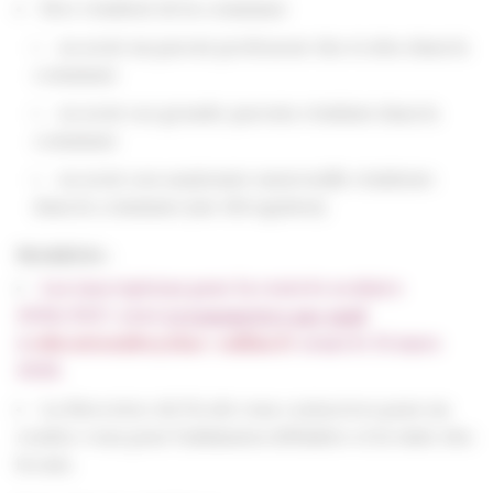
Etre résident de la commune
ou avoir un parent professeur des écoles dans la
commune
ou avoir ses grands-parents résidant dans la
commune
ou avoir son assistante maternelle résidente
dans la commune (sur dérogation)
Modalités :
Les inscriptions pour la rentrée scolaire
2026/2027, sont
à transmettre par mail
à
education@beychac-caillau.fr
avant le 31 mars
2026.
La Directrice de l’école vous contactera pour un
rendez-vous pour l’admission définitive et la visite des
locaux.