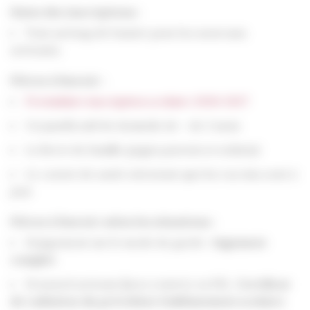
Dates des inscriptions :
Tout au long de l’année pour les nouveaux
arrivants.
Pièces à fournir :
Formulaire inscription scolaire 2026-2027
Un justificatif de domicile de – de 3 mois
Le livret de famille
(pages parents et enfants)
Le carnet de santé attestant que les vaccins sont à
jour
Pièces à fournir selon les situations :
Si jugement sur le mode de garde :
Jugement
complet
Si nouvel arrivant (hors rentrée en PS) :
Certificat
de radiation du précédent établissement scolaire