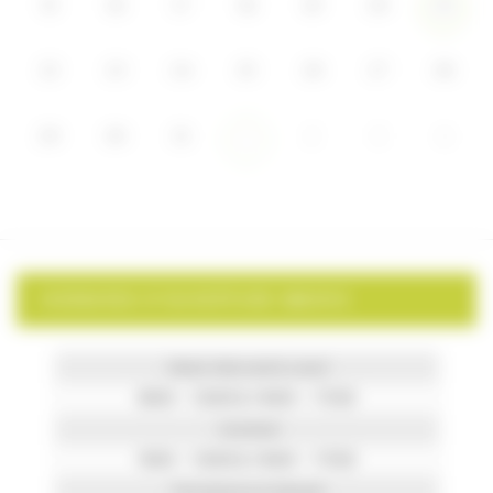
15
16
17
18
19
20
21
22
23
24
25
26
27
28
29
30
31
2
3
4
1
HORAIRES D’OUVERTURE MAIRIE
Mardi, Mercredi & Jeudi
8h00 – 12h00 & 14h00 – 17h30
Vendredi
9h00 – 12h00 & 14h00 – 17h30
Permanence le Samedi