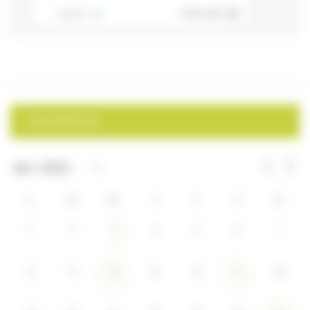
CALENDRIER
L
M
M
J
V
S
D
1
2
4
5
6
7
3
8
9
11
12
14
10
13