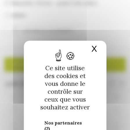
dimanche 1 février - jeudi 31 décembre
00h00
AJOUTER AU CALENDRIER
Télécharger ICS
Calendrier Google
X
Masquer 
CALENDRIER
Ce site utilise
des cookies et
vous donne le
contrôle sur
L
M
M
J
V
S
D
ceux que vous
souhaitez activer
27
28
29
30
31
1
2
Nos partenaires
3
4
5
6
7
9
8
(2)