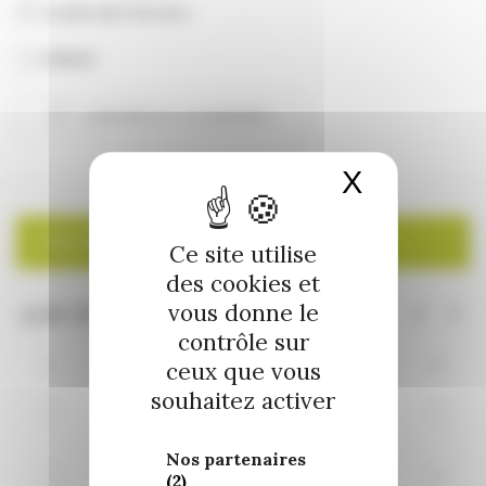
vendredi 6 février
00h00
AJOUTER AU CALENDRIER
Télécharger ICS
Calendrier Google
X
Masquer 
CALENDRIER
Ce site utilise
des cookies et
vous donne le
contrôle sur
L
M
M
J
V
S
D
ceux que vous
souhaitez activer
27
28
29
30
31
1
2
Nos partenaires
3
4
5
7
8
9
6
(2)