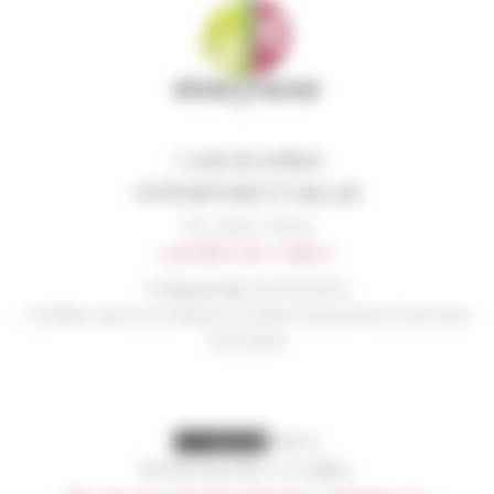
1, route de la Mairie
33750 BEYCHAC ET CAILLAU
Tél. : 05 56 72 96 35
mairie@beychac-caillau.fr
N° liaison élus:
06 45 54 56 16
A n’utiliser qu’en cas d’urgence en dehors des horaires d’ouverture
de la mairie
visites
©2016 Beychac et Caillau.