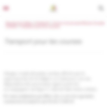
Panneau de gestion des cookies
Beychac & Caillau
/
Solidarité
/
Centre Communal d’Action Sociale
(CCAS)
/
Transport pour les courses
Transport pour les courses
Chaque vendredi matin, un bus affrété par le
supermarché de St Sulpice et Cameyrac est à la
disposition des personnes âgées pour les
accompagner au Super U afin de faire leurs achats.
Si vous souhaitez profiter de ce service gratuit,
contactez la mairie au 05.56.72.96.35