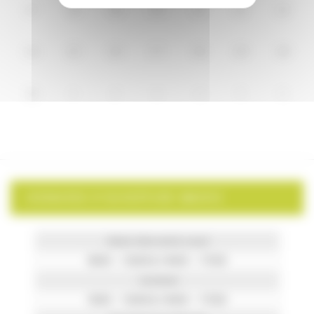
17
18
19
20
21
22
23
24
25
26
27
28
29
30
31
1
2
3
4
5
6
HORAIRES D’OUVERTURE MAIRIE
Mardi, Mercredi & Jeudi
8h00 – 12h00 & 14h00 – 17h30
Vendredi
9h00 – 12h00 & 14h00 – 17h30