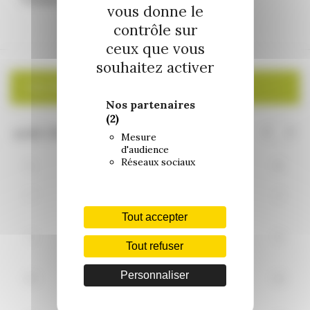
vous donne le
contrôle sur
ceux que vous
souhaitez activer
CALENDRIER
Nos partenaires
(2)
Mesure
d'audience
Réseaux sociaux
L
M
M
J
V
S
D
27
28
29
30
31
1
2
Tout accepter
3
4
5
7
8
9
6
Tout refuser
Personnaliser
10
11
12
13
14
15
16