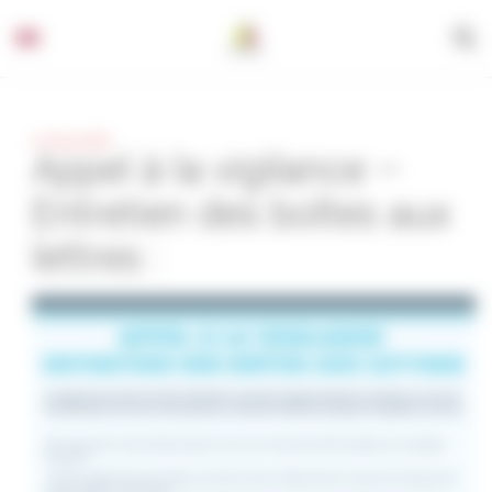
Panneau de gestion des cookies
ACTUALITÉS
Appel à la vigilance –
Entretien des boîtes aux
lettres :