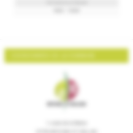
Permanence le Samedi
9h00 – 12h00
COORDONNÉES DE LA COMMUNE
1, route de la Mairie
33750 BEYCHAC ET CAILLAU