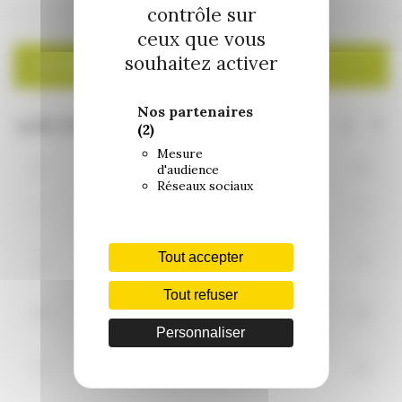
contrôle sur
ceux que vous
souhaitez activer
CALENDRIER
Nos partenaires
(2)
Mesure
L
M
M
J
V
S
D
d'audience
Réseaux sociaux
27
28
29
30
31
1
2
Tout accepter
3
4
5
6
7
9
8
Tout refuser
10
11
12
13
14
15
16
Personnaliser
17
18
19
20
21
22
23