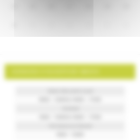
24
25
26
27
28
29
30
31
1
2
3
4
5
6
HORAIRES D’OUVERTURE MAIRIE
Mardi, Mercredi & Jeudi
8h00 – 12h00 & 14h00 – 17h30
Vendredi
9h00 – 12h00 & 14h00 – 17h30
Permanence le Samedi
9h00 – 12h00