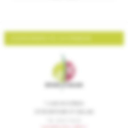
COORDONNÉES DE LA COMMUNE
1, route de la Mairie
33750 BEYCHAC ET CAILLAU
Tél. : 05 56 72 96 35
mairie@beychac-caillau.fr