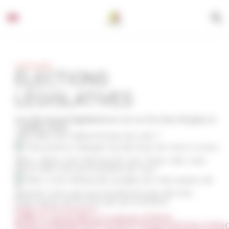
Panneau de gestion des cookies
ACTUALITÉS
ÉLECTIONS
LÉGISLATIVES
Les élections législatives
auront lieu
les 30 juin et
7 juillet 2024.
Vous allez être absent le jour du vote ?
Vous pouvez charger un électeur de voter à votre
place, dans votre bureau de vote. Pour cela, vous
devez faire une procuration de vote.
Faire cette démarche au plus tôt vous assure de
pouvoir voter par procuration le jour du vote.
Tout savoir sur le vote par procuration
https://www.service-
public.fr/particuliers/vosdroits/F1604?
fbclid=IwZXh0bgNhZW0CMTEAAR2gUF9PXGEr2VKhIO