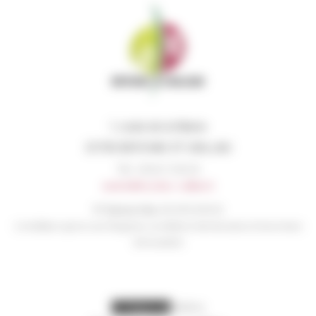
1, route de la Mairie
33750 BEYCHAC ET CAILLAU
Tél. : 05 56 72 96 35
mairie@beychac-caillau.fr
N° liaison élus:
06 45 54 56 16
A n’utiliser qu’en cas d’urgence en dehors des horaires d’ouverture
de la mairie
visites