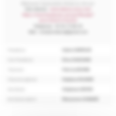
Retrouvez l’association Re.be.ca. bis sur :
Site internet :
www.rebeca-asso.com
https://www.facebook.com/profile.php?
id=61553413722333
Téléphone : 05 56 72 86 55
Mail : compta.rebeca@gmail.com
Présidence :
•
Sylvie GARRIGUE
Vice-Présidence :
• Elisa CHASSANG
Trésorerie :
• Patricia BOHNN
Trésorerie adjointe :
• Delphine ROUDIER
Secrétariat :
• Stéphanie DEFAYE
Secrétariat adjoint :
• Maryvonne GUIMARD