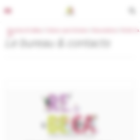
Panneau de gestion des cookies
Beychac & Caillau
/
Culture, sport & loisirs
/
Associations
/
Re.Be.Ca.
bis
Le bureau & contacts