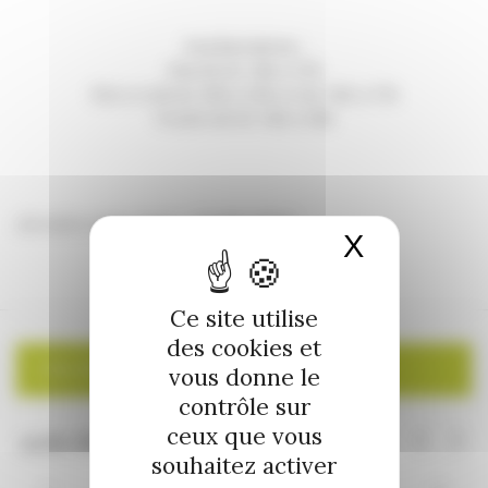
Les horaires :
Mardi de 14h à 17h
Mercredi de 10h à 12h et de 14h à 17h
Vendredi de 14h à 16h
dernière mise à jour : 27/09/2025
X
Masquer 
Ce site utilise
des cookies et
CALENDRIER
vous donne le
contrôle sur
ceux que vous
souhaitez activer