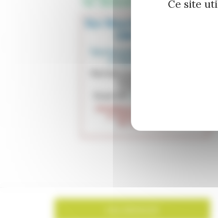
Ce site ut
CALENDRIER